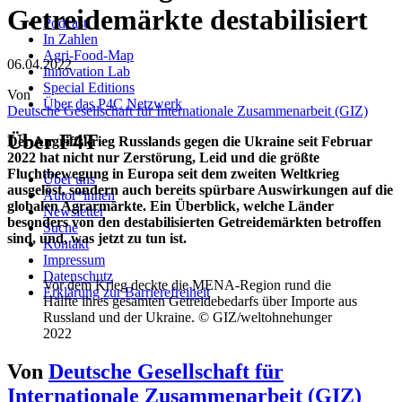
Getreidemärkte destabilisiert
Podcast
In Zahlen
Agri-Food-Map
06.04.2022
Innovation Lab
Special Editions
Von
Über das P4C Netzwerk
Deutsche Gesellschaft für Internationale Zusammenarbeit (GIZ)
Über F4T
Der Angriffskrieg Russlands gegen die Ukraine seit Februar
2022 hat nicht nur Zerstörung, Leid und die größte
Fluchtbewegung in Europa seit dem zweiten Weltkrieg
Über uns
ausgelöst, sondern auch bereits spürbare Auswirkungen auf die
Autor*innen
globalen Agrarmärkte. Ein Überblick, welche Länder
Newsletter
besonders von den destabilisierten Getreidemärkten betroffen
Suche
sind, und, was jetzt zu tun ist.
Kontakt
Impressum
Datenschutz
Vor dem Krieg deckte die MENA-Region rund die
Erklärung zur Barrierefreiheit
Hälfte ihres gesamten Getreidebedarfs über Importe aus
Russland und der Ukraine. © GIZ/weltohnehunger
2022
Von
Deutsche Gesellschaft für
Internationale Zusammenarbeit (GIZ)