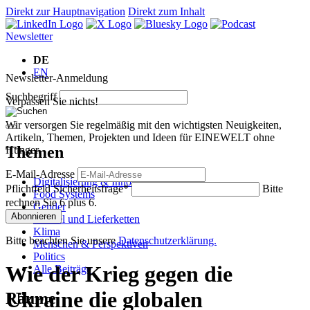
Direkt zur Hauptnavigation
Direkt zum Inhalt
Newsletter
DE
EN
Newsletter-Anmeldung
Suchbegriff
Verpassen Sie nichts!
Wir versorgen Sie regelmäßig mit den wichtigsten Neuigkeiten,
Artikeln, Themen, Projekten und Ideen für EINEWELT ohne
Themen
Hunger.
E-Mail-Adresse
Digitalisierung & Innovation
Pflichtfeld
Sicherheitsfrage
*
Bitte
Food Systems
rechnen Sie 6 plus 6.
Gender
Abonnieren
Handel und Lieferketten
Klima
Bitte beachten Sie unsere
Datenschutzerklärung.
Menschen & Perspektiven
Politics
Wie der Krieg gegen die
Alle Beiträge
Ukraine die globalen
Räume